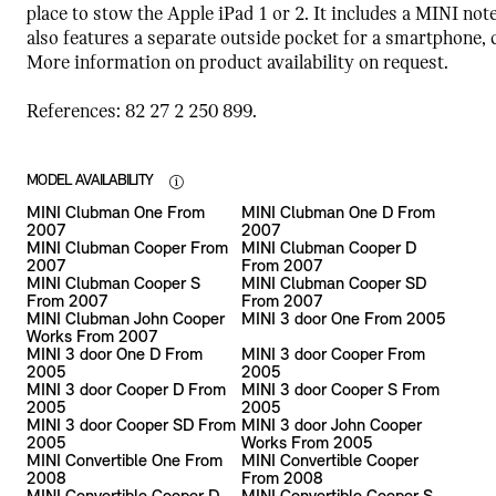
place to stow the Apple iPad 1 or 2. It includes a MINI n
also features a separate outside pocket for a smartphone, 
More information on product availability on request.
References: 82 27 2 250 899.
MODEL AVAILABILITY
MINI Clubman One From
MINI Clubman One D From
2007
2007
MINI Clubman Cooper From
MINI Clubman Cooper D
2007
From 2007
MINI Clubman Cooper S
MINI Clubman Cooper SD
From 2007
From 2007
MINI Clubman John Cooper
MINI 3 door One From 2005
Works From 2007
MINI 3 door One D From
MINI 3 door Cooper From
2005
2005
MINI 3 door Cooper D From
MINI 3 door Cooper S From
2005
2005
MINI 3 door Cooper SD From
MINI 3 door John Cooper
2005
Works From 2005
MINI Convertible One From
MINI Convertible Cooper
2008
From 2008