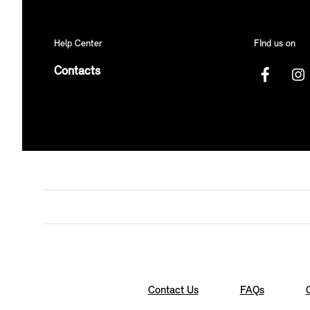
Help Center
FInd us on
Contacts
Contact Us
FAQs