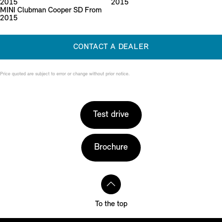
2015
2015
MINI Clubman Cooper SD From
2015
CONTACT A DEALER
Price quoted are subject to error or change without prior notice.
Test drive
Brochure
To the top