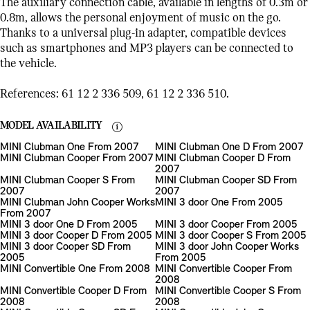
The auxiliary connection cable, available in lengths of 0.3m or
0.8m, allows the personal enjoyment of music on the go.
Thanks to a universal plug-in adapter, compatible devices
such as smartphones and MP3 players can be connected to
the vehicle.
References: 61 12 2 336 509, 61 12 2 336 510.
MODEL AVAILABILITY
MINI Clubman One From 2007
MINI Clubman One D From 2007
MINI Clubman Cooper From 2007
MINI Clubman Cooper D From
2007
MINI Clubman Cooper S From
MINI Clubman Cooper SD From
2007
2007
MINI Clubman John Cooper Works
MINI 3 door One From 2005
From 2007
MINI 3 door One D From 2005
MINI 3 door Cooper From 2005
MINI 3 door Cooper D From 2005
MINI 3 door Cooper S From 2005
MINI 3 door Cooper SD From
MINI 3 door John Cooper Works
2005
From 2005
MINI Convertible One From 2008
MINI Convertible Cooper From
2008
MINI Convertible Cooper D From
MINI Convertible Cooper S From
2008
2008