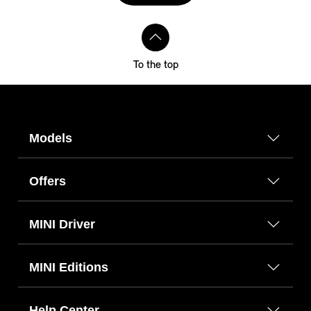
To the top
Models
Offers
MINI Driver
MINI Editions
Help Center