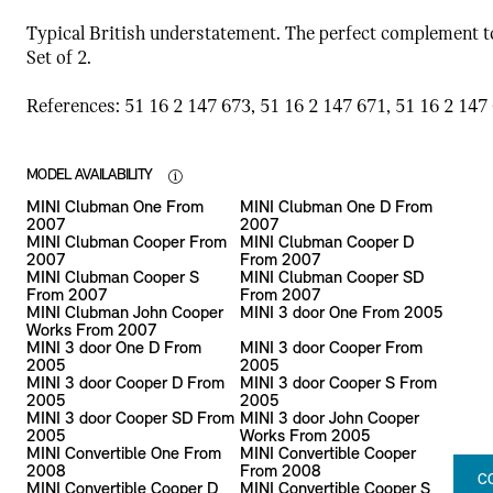
Typical British understatement. The perfect complement t
Set of 2.
References: 51 16 2 147 673, 51 16 2 147 671, 51 16 2 147 
MODEL AVAILABILITY
MINI Clubman One From
MINI Clubman One D From
2007
2007
MINI Clubman Cooper From
MINI Clubman Cooper D
2007
From 2007
MINI Clubman Cooper S
MINI Clubman Cooper SD
From 2007
From 2007
MINI Clubman John Cooper
MINI 3 door One From 2005
Works From 2007
MINI 3 door One D From
MINI 3 door Cooper From
2005
2005
MINI 3 door Cooper D From
MINI 3 door Cooper S From
2005
2005
MINI 3 door Cooper SD From
MINI 3 door John Cooper
2005
Works From 2005
MINI Convertible One From
MINI Convertible Cooper
2008
From 2008
C
MINI Convertible Cooper D
MINI Convertible Cooper S