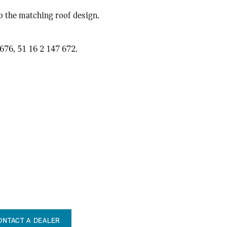
o the matching roof design.
676, 51 16 2 147 672.
ONTACT A DEALER