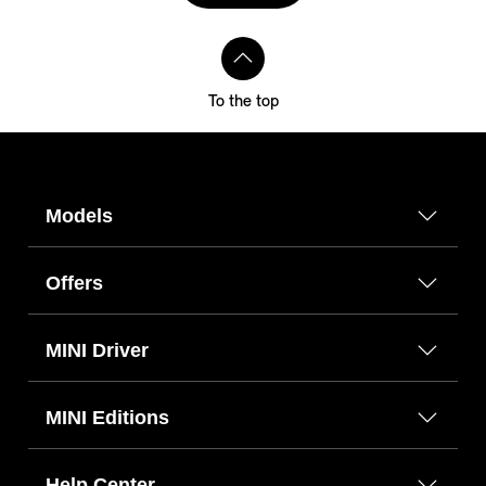
To the top
Models
Offers
MINI Driver
MINI Editions
Help Center