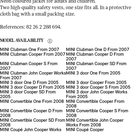
Neon-coloured jacket for adults and children.
Two high-quality safety vests, one size fits all. In a protective
cloth bag with a small packing size.
References: 82 26 2 288 694.
MODEL AVAILABILITY
MINI Clubman One From 2007
MINI Clubman One D From 2007
MINI Clubman Cooper From 2007
MINI Clubman Cooper D From
2007
MINI Clubman Cooper S From
MINI Clubman Cooper SD From
2007
2007
MINI Clubman John Cooper Works
MINI 3 door One From 2005
From 2007
MINI 3 door One D From 2005
MINI 3 door Cooper From 2005
MINI 3 door Cooper D From 2005
MINI 3 door Cooper S From 2005
MINI 3 door Cooper SD From
MINI 3 door John Cooper Works
2005
From 2005
MINI Convertible One From 2008
MINI Convertible Cooper From
2008
MINI Convertible Cooper D From
MINI Convertible Cooper S From
2008
2008
MINI Convertible Cooper SD From
MINI Convertible John Cooper
2008
Works From 2008
MINI Coupé John Cooper Works
MINI Coupé Cooper