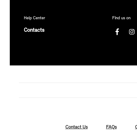
Help Center
FInd us on
Contacts
Contact Us
FAQs