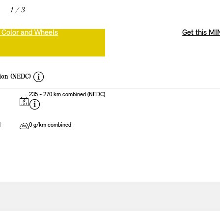
1
/ 3
 Color and Wheels
Get this MI
d
ion (NEDC)
i
235 - 270 km combined (NEDC)
s
disclaimer
c
l
d
0 g/km combined
a
i
m
e
r