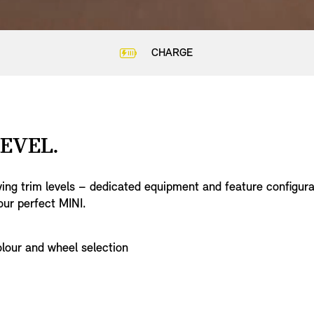
m S
m M
m L
m XL
CHARGE
EVEL.
AL DATA
AL DATA
AL DATA
AL DATA
fying trim levels – dedicated equipment and feature configur
our perfect MINI.
ing
ing
ing
ing
olour and wheel selection