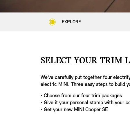
Interior
Interior
Interior
Interior
Included in Tri
Included in Tri
Included in Tri
Included in Tri
EXPLORE
SELECT YOUR TRIM L
TECHNIC
TECHNIC
TECHNIC
TECHNIC
We’ve carefully put together four electri
electric MINI. Three easy steps to build y
Range & Charg
Range & Charg
Range & Charg
Range & Charg
• Choose from our four trim packages
• Give it your personal stamp with your c
Consumption
Consumption
Consumption
Consumption
• Get your new MINI Cooper SE
Performance
Performance
Performance
Performance
Electric Motor
Electric Motor
Electric Motor
Electric Motor