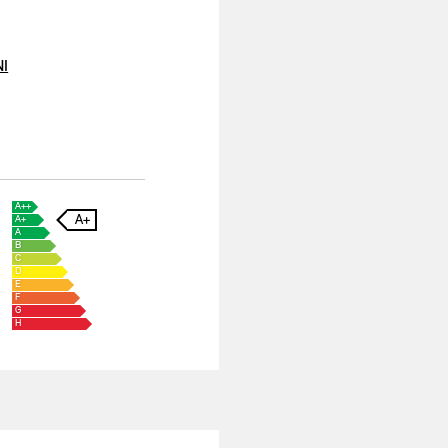
NI
A++
A+
A+
A
B
C
D
E
F
G
H