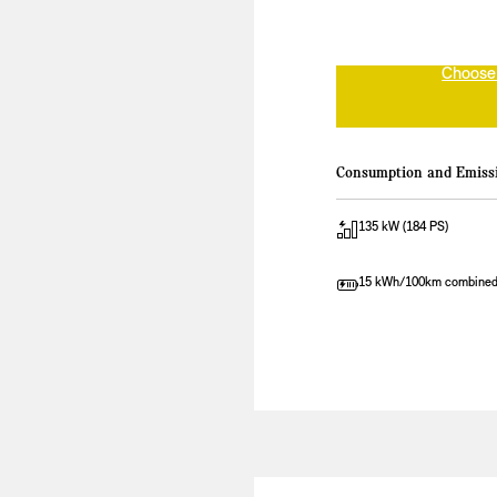
Choose
Consumption and Emiss
135 kW (184 PS)
15 kWh/100km combine